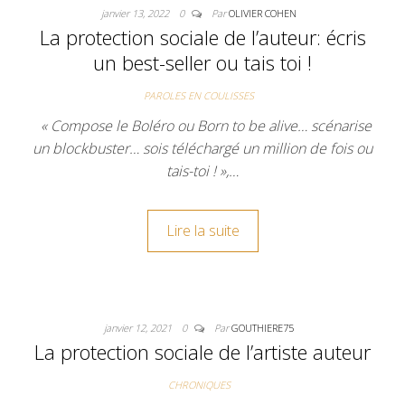
janvier 13, 2022
0
Par
OLIVIER COHEN
La protection sociale de l’auteur: écris
un best-seller ou tais toi !
PAROLES EN COULISSES
« Compose le Boléro ou Born to be alive… scénarise
un blockbuster… sois téléchargé un million de fois ou
tais-toi ! »,…
Lire la suite
janvier 12, 2021
0
Par
GOUTHIERE75
La protection sociale de l’artiste auteur
CHRONIQUES