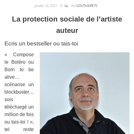
janvier 12, 2021
0
Par
GOUTHIERE75
La protection sociale de l’artiste
auteur
Ecris un bestseller ou tais-toi
« Compose
le Boléro ou
Born to be
alive…
scénarise un
blockbuster…
sois
téléchargé un
million de fois
ou tais-toi ! »,
tel reste