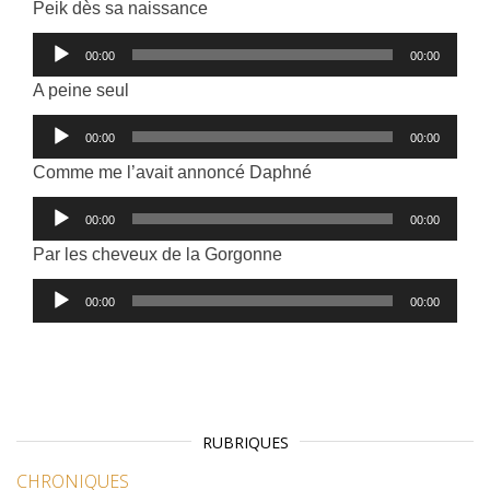
Peik dès sa naissance
Lecteur
00:00
00:00
audio
A peine seul
Lecteur
00:00
00:00
audio
Comme me l’avait annoncé Daphné
Lecteur
00:00
00:00
audio
Par les cheveux de la Gorgonne
Lecteur
00:00
00:00
audio
RUBRIQUES
CHRONIQUES