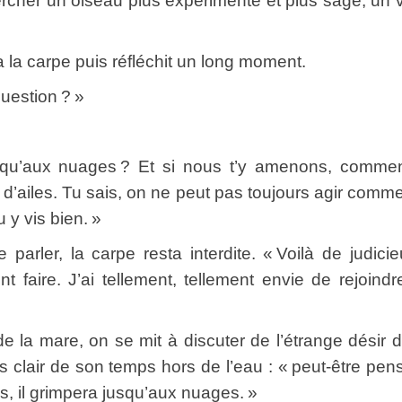
hercher un oiseau plus expérimenté et plus sage, un 
a carpe puis réfléchit un long moment.
estion ? »
x nuages ? Et si nous t’y amenons, comment
’ailes. Tu sais, on ne peut pas toujours agir comme
u y vis bien. »
r, la carpe resta interdite. « Voilà de judici
 faire. J’ai tellement, tellement envie de rejoindr
 mare, on se mit à discuter de l’étrange désir 
s clair de son temps hors de l’eau : « peut-être pense
, il grimpera jusqu’aux nuages. »