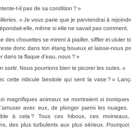
te-t-il pas de sa condition ? »
lleries. « Je vous parie que je parviendrai à rejoindr
Répondait-elle, même si elle ne savait pas comment.
chouettes se mirent à piailler, siffler et ululer t
Reste donc dans ton étang boueux et laisse-nous pro
er dans ta flaque d’eau, nous ? »
rtir. Nous pourrions bien te picorer les ouïes. »
te ridicule bestiole qui sent la vase ? » Lanç
 magnifiques animaux se montraient si ironiques 
 s’amuser avec eux, de plonger parmi les nuages.
ensible à cela ? Tous ces hiboux, ces moineaux
ns, des plus turbulents aux plus sérieux. Pourquoi