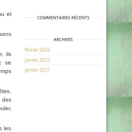
au et
COMMENTAIRES RÉCENTS
 sens
ARCHIVES
février 2024
 ils
janvier 2022
ux se
janvier 2021
temps
êtes.
t des
uler,
s les