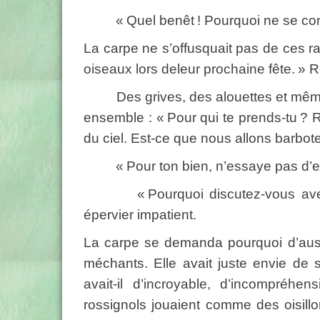
« Quel benêt ! Pourquoi ne se conten
La carpe ne s’offusquait pas de ces rai
oiseaux lors deleur prochaine fête. » 
Des grives, des alouettes et même des 
ensemble : « Pour qui te prends-tu ? 
du ciel. Est-ce que nous allons barbot
« Pour ton bien, n’essaye pas d’en so
« Pourquoi discutez-vous avec cet
épervier impatient.
La carpe se demanda pourquoi d’aussi
méchants. Elle avait juste envie de
avait-il d’incroyable, d’incompréh
rossignols jouaient comme des oisillo