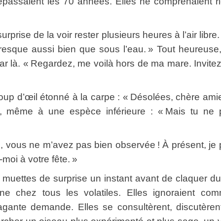
épassaient les 70 années. Elles ne comprenaient r
rise de la voir rester plusieurs heures à l’air libre.
presque aussi bien que sous l’eau. » Tout heureuse,
ar là. « Regardez, me voilà hors de ma mare. Invite
 d’œil étonné à la carpe : « Désolées, chère am
ent, même à une espèce inférieure : « Mais tu ne
 vous ne m’avez pas bien observée ! À présent, je
oi à votre fête. »
ettes de surprise un instant avant de claquer d
ne chez tous les volatiles. Elles ignoraient co
agante demande. Elles se consultèrent, discutèren