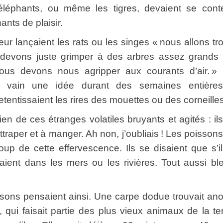
s éléphants, ou même les tigres, devaient se cont
ants de plaisir.
ançaient les rats ou les singes « nous allons tr
 devons juste grimper à des arbres assez grands
Nous devons nous agripper aux courants d’air. »
n vain une idée durant des semaines entières.
tentissaient les rires des mouettes ou des corneilles
 ces étranges volatiles bruyants et agités : ils
ttraper et à manger. Ah non, j’oubliais ! Les poisson
p de cette effervescence. Ils se disaient que s’i
eaient dans les mers ou les rivières. Tout aussi bl
 pensaient ainsi. Une carpe dodue trouvait ano
, qui faisait partie des plus vieux animaux de la t