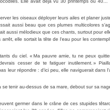
crocodiles. Elle avait déjà vu 30 printemps ou 40…
er les oiseaux déployer leurs ailes et planer just
ssait aussi beau que ces plumes multicolores s’ag
ait aussi mélodieux que ces chants, surtout pour ell
rrêt, elle sortait la tête de l’eau pour les contempl
u ciel. « Ma pauvre amie, tu ne peux quitter
evrais cesser de te fatiguer inutilement. » Piail
leur répondre : d’ici peu, elle naviguerait dans l’
e tenir au-dessus de sa mare, debout sur sa nag
t germer dans le crâne de ces stupides têtards