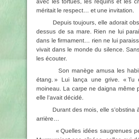
avec les tortues, les requins et les 
méritait le respect… et une invitation.
Depuis toujours, elle adorait observ
dessus de sa mare. Rien ne lui parai
dans le firmament… rien ne lui paraiss
vivait dans le monde du silence. Sans a
les écouter.
Son manège amusa les habitants d
étang. » Lui lança une grive. « Tu d
moineau. La carpe ne daigna même pas 
elle l’avait décidé.
Durant des mois, elle s’obstina à s
arrière…
« Quelles idées saugrenues peuven