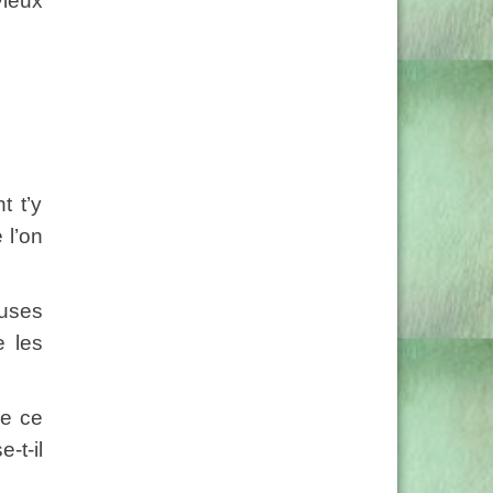
vieux
 t’y
 l’on
euses
e les
de ce
-t-il