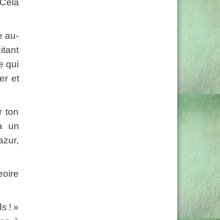
 Cela
e au-
itant
e qui
er et
 ton
la un
azur,
eoire
 ! »