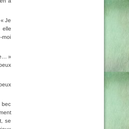
ien à
 « Je
 elle
z-moi
ie… »
 peux
 peux
u bec
mment
t, se