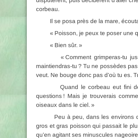
disputèrent, puis décidèrent d’aller c
corbeau.
Il se posa près de la mare, écouta l
« Poisson, je peux te poser une qu
« Bien sûr. »
« Comment grimperas-tu jusqu’au
maintiendras-tu ? Tu ne possèdes pas d
veut. Ne bouge donc pas d’où tu es. T
Quand le corbeau eut fini de parle
questions ! Mais je trouverais comment
oiseaux dans le ciel. »
Peu à peu, dans les environs de la
gros et gras poisson qui passait le plu
qu’en agitant ses minuscules nageoires