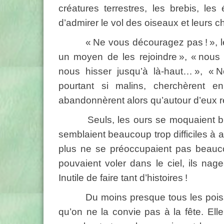
créatures terrestres, les brebis, le
d’admirer le vol des oiseaux et leurs ch
« Ne vous découragez pas ! », leur l
un moyen de les rejoindre », « nous
nous hisser jusqu’à là-haut… », « 
pourtant si malins, cherchèrent e
abandonnèrent alors qu’autour d’eux re
Seuls, les ours se moquaient bien de
semblaient beaucoup trop difficiles à a
plus ne se préoccupaient pas beaucou
pouvaient voler dans le ciel, ils nag
Inutile de faire tant d’histoires !
Du moins presque tous les poissons
qu’on ne la convie pas à la fête. Elle