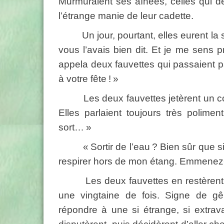
Murmuraient ses aînées, celles qui d
l’étrange manie de leur cadette.
Un jour, pourtant, elles eurent la surp
vous l’avais bien dit. Et je me sens 
appela deux fauvettes qui passaient p
à votre fête ! »
Les deux fauvettes jetèrent un coup
Elles parlaient toujours très polim
sort… »
« Sortir de l’eau ? Bien sûr que si,
respirer hors de mon étang. Emmenez-m
Les deux fauvettes en restèrent mu
une vingtaine de fois. Signe de gê
répondre à une si étrange, si extrav