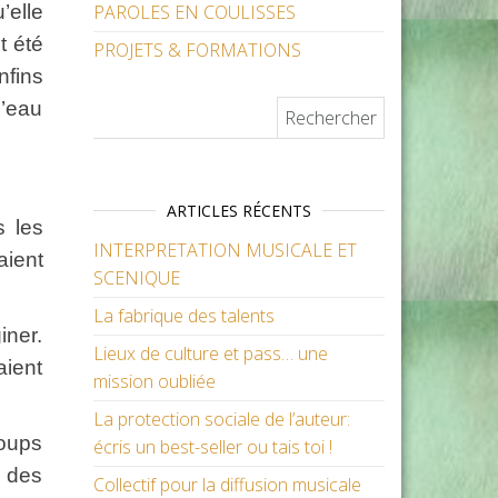
’elle
PAROLES EN COULISSES
t été
PROJETS & FORMATIONS
nfins
l’eau
Rechercher :
ARTICLES RÉCENTS
s les
INTERPRETATION MUSICALE ET
aient
SCENIQUE
La fabrique des talents
iner.
Lieux de culture et pass… une
aient
mission oubliée
La protection sociale de l’auteur:
oups
écris un best-seller ou tais toi !
, des
Collectif pour la diffusion musicale