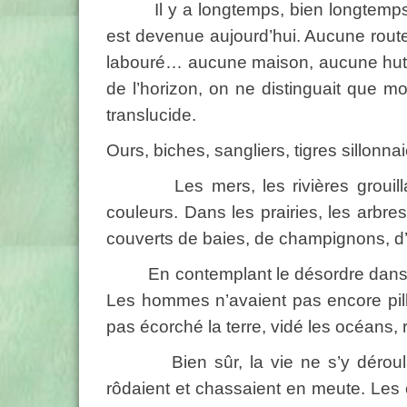
Il y a longtemps, bien longtemps, no
est devenue aujourd’hui. Aucune route
labouré… aucune maison, aucune hutte
de l’horizon, on ne distinguait que m
translucide.
Ours, biches, sangliers, tigres sillonnai
Les mers, les rivières grouillaien
couleurs. Dans les prairies, les arbre
couverts de baies, de champignons, d
En contemplant le désordre dans lequ
Les hommes n’avaient pas encore pillé
pas écorché la terre, vidé les océans, 
Bien sûr, la vie ne s’y déroulait 
rôdaient et chassaient en meute. Les o