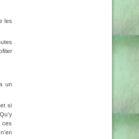
e les
outes
fiter
a un
et si
 Qu’y
, ces
 n’en