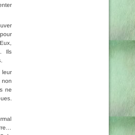
enter
ouver
 pour
 Eux,
 Ils
.
 leur
s non
ls ne
eues.
rmal
erre…